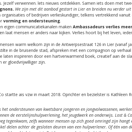
s. Jezelf verwennen. lets nieuws ontdekken. Samen iets doen met twe
gnons.
We zijn met dit aanbod gestart in Lier en breiden nu verder ui
rganisaties of bedrijven verlieskundiger, telkens vertrekkend vanuit
or
vorming en ondersteuning
.
 en eigen communicatiekanalen maken
Ambassadeurs verlies meer
 en laat mensen er anders naar kijken. Verlies hoort bij het leven, ied
ensen warm welkom zijn in de Antwerpsestraat 126 in Lier (vanaf jan
tilte in de bruisende stad, afspreken met een compagnon op verhaa
je laten inspireren door een hartverwarmend boek, creatief aan de sl
er gloedvrijwilliger zijn.
Co startte ais vzw in maart 2018. Oprichter en bezielster is Kathlee
ns
het
ondersteunen
van
kwetsbare
jongeren
en jongvolwassenen, werken 
 binnen de eerstelijnshulpverlening, het jeugdwerk en onderwijs. Lost
& C
erweg tegenkwam, zelfs wanneer mensen op zich goed omringd zijn hangt e
l delen achter de gesloten deuren van een hulpverlener. Of één van de