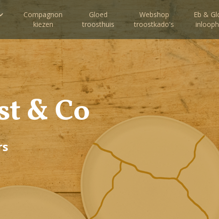
Compagnon
Gloed
Webshop
Eb & Gl
kiezen
troosthuis
troostkado's
inlooph
st & Co
rs