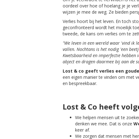
oordeel over hoe of hoelang je je ver
wijzen je mee de weg. Ze bieden persp
Verlies hoort bij het leven. En toch 
geconfronteerd wordt het moeilijk to
tweede, de kans om verlies om te zett
"We leven in een wereld waar 'vind ik l
vallen. Nochtans is het nodig 'een beet
Kwetsbaarheid en imperfectie hebben ie
abject en
dragen
daarmee bij aan
de
s
Lost
& co geeft verlies een goude
een eigen manier te vinden om met ver
en bespreekbaar.
Lost & Co heeft vol
We helpen mensen uit te zoeke
denken we mee. Dat is onze
We
keer af.
We zorgen dat mensen met herke