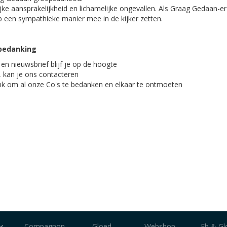
jke aansprakelijkheid en lichamelijke ongevallen. Als Graag Gedaan-er
p een sympathieke manier mee in de kijker zetten.
 bedanking
en nieuwsbrief blijf je op de hoogte
t, kan je ons contacteren
rink om al onze Co's te bedanken en elkaar te ontmoeten
Compagnon
Gloed
Webshop
Eb & Gl