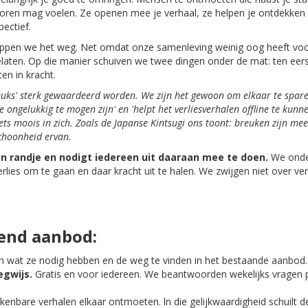
loren mag voelen. Ze openen mee je verhaal, ze helpen je ontdekken w
ectief.
stoppen we het weg. Net omdat onze samenleving weinig oog heeft voor
elaten. Op die manier schuiven we twee dingen onder de mat: ten eer
en in kracht.
euks' sterk
gewaardeerd
worden. We zijn het
gewoon om
elkaar te spare
je ongelukkig te
mogen
zijn' en 'helpt het verliesverhalen offline te kun
ts moois in zich. Zoals
de Japanse Kintsugi ons toont: breuken zijn me
choonheid ervan.
n randje en nodigt iedereen uit daaraan mee te doen.
We onder
lies om te gaan en daar kracht uit te halen. We zwijgen niet over ve
gend aanbod:
n wat ze nodig hebben en de weg te vinden in het bestaande aanbod.
gwijs.
Gratis en voor iedereen. We beantwoorden wekelijks vragen p
nbare verhalen elkaar ontmoeten. ln die gelijkwaardigheid schuilt 