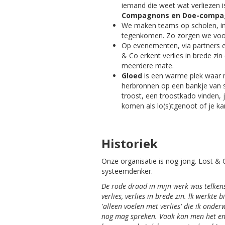
iemand die weet wat verliezen i
Compagnons en Doe-compa
We maken teams op scholen, in o
tegenkomen. Zo zorgen we vo
Op evenementen, via partners
& Co erkent verlies in brede zin
meerdere mate.
Gloed
is een warme plek waar m
herbronnen op een bankje van s
troost, een troostkado vinden, 
komen als lo(s)tgenoot of je kan 
Historiek
Onze organisatie is nog jong. Lost & 
systeemdenker.
De
rode
draad
in
mijn
werk
was
telke
verlies, verlies in brede zin. lk werkte
'alleen voelen met verlies' die ik ond
nog mag spreken. Vaak kan men het enke