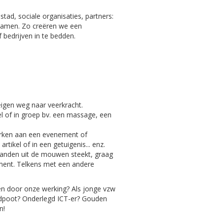
tad, sociale organisaties, partners:
samen. Zo creëren we een
 bedrijven in te bedden.
eigen weg naar veerkracht.
l of in groep bv. een massage, een
werken aan een evenement of
tikel of in een getuigenis... enz.
 handen uit de mouwen steekt, graag
ement. Telkens met een andere
ken door onze werking? Als jonge vzw
endpoot? Onderlegd ICT-er? Gouden
n!