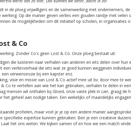
ereld werkt dat zo niet. Dat kunnen we beter, dacht ik zo!
it in de ploeg vrijwilligers en de samenwerking met ondernemers, de s
erking. Op die manier geven verlies een gouden randje met velen 
en de mogelijkheden om dit initiatief op scholen, in organisaties of
Lost & Co
 werking. Zonder Co's geen Lost & Co. Onze ploeg bestaat uit:
igen die luisteren naar verhalen van anderen en iets delen over hun 
 een verliesverhaal die iets wat ze goed kunnen weggeven individuee
 een verwensessie bij een kapster enz.
ing, visie en missie van Lost & Co actief mee uit bv. door mee te 
& Co te vertellen aan wie het kan gebruiken, verhalen te delen in een ar
ag mensen wil onthalen bij Gloed, onze vaste plek in Lier, graag de
r het geheel aan nodige taken. Een wekelijks of maandelijks engag
enstaande profielen, maar voel je je op een andere manier aangespro
 we specifieke expertise kunnen gebruiken. Ben je een creatieve duiz
r? Laat het ons weten. We kijken samen of en hoe we een match vinde