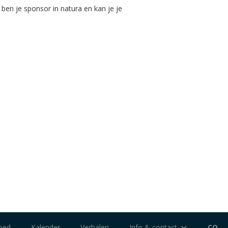
 ben je sponsor in natura en kan je je
oed
Kalender
Verhalen
Info & contact
CO