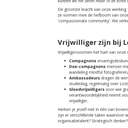
kunnen we het delen maar in de echte w
De grootste kracht van onze werking z
ze vormen mee de hefboom van onze w
'compassionate community'. We verkenn
Vrijwilliger zijn bij 
Vrijwilligersvormen het hart van onze
Compagnons
ervaringsdeskund
Doe-compagnons
mensen met
wandeling mindful fotograferen,
Ambassadeurs
dragen de werk
studiedag, regelmatig over Lost 
Gloedvrijwilligers
voor wie gra
verantwoordelijkheid neemt voo
vrijwilliger.
Herken je jezelf niet in één van bov
zijn er verschillende taken waarvoor
organisatietalent? Strategisch denke