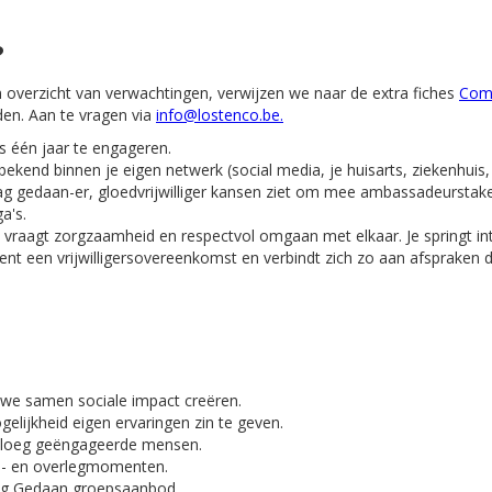
?
 overzicht van verwachtingen, verwijzen we naar de extra fiches
Com
den. Aan te vragen via
info@lostenco.be.
ns één jaar te engageren.
end binnen je eigen netwerk (social media, je huisarts, ziekenhuis, vr
aag gedaan-er, gloedvrijwilliger kansen ziet om mee ambassadeurstak
a's.
raagt zorgzaamheid en respectvol omgaan met elkaar. Je springt int
ent een vrijwilligersovereenkomst en verbindt zich zo aan afspraken 
 we samen sociale impact creëren.
gelijkheid eigen ervaringen zin te geven.
 ploeg geëngageerde mensen.
s- en overlegmomenten.
ag Gedaan groepsaanbod.