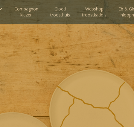
Compagnon
Gloed
Webshop
Eb & Gl
kiezen
troosthuis
troostkado's
inlooph