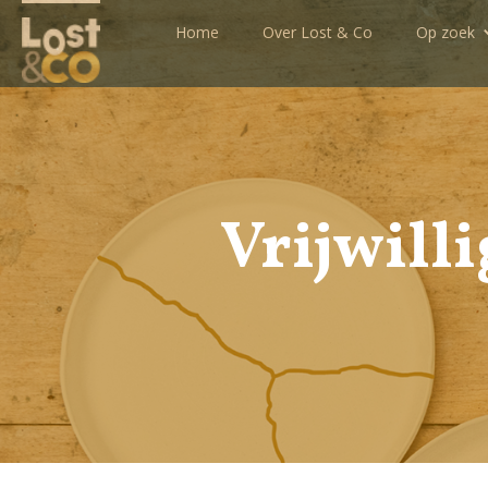
Home
Over Lost & Co
Op zoek
Vrijwill