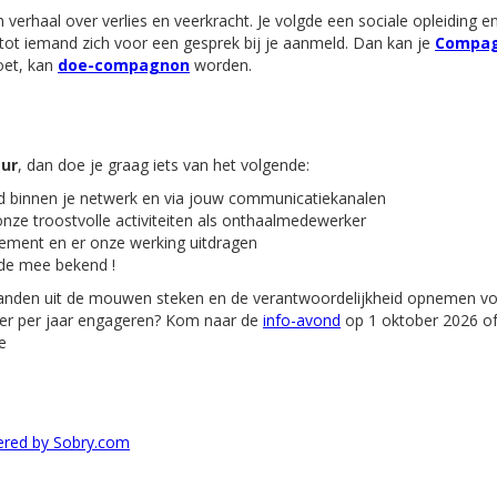
verhaal over verlies en veerkracht. Je volgde een sociale opleiding e
 tot iemand zich voor een gesprek bij je aanmeld. Dan kan je
Compa
oet, kan
doe-compagnon
worden.
ur
, dan doe je graag iets van het volgende:
 binnen je netwerk en via jouw communicatiekanalen
nze troostvolle activiteiten als onthaalmedewerker
ement en er onze werking uitdragen
4de mee bekend !
 handen uit de mouwen steken en de verantwoordelijkheid opnemen voo
keer per jaar engageren? Kom naar de
info-avond
op 1 oktober 2026 of 
e
red by Sobry.com