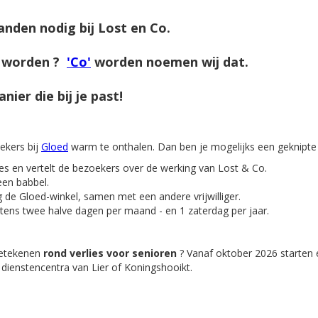
nden nodig bij Lost en Co.
te worden ?
'Co'
worden noemen wij dat.
ier die bij je past!
ekers bij
Gloed
warm te onthalen. Dan ben je mogelijks een geknipt
es en vertelt de bezoekers over de werking van Lost & Co.
 een babbel.
 de Gloed-winkel, samen met een andere vrijwilliger.
ens twee halve dagen per maand - en 1 zaterdag per jaar.
betekenen
rond verlies voor senioren
? Vanaf oktober 2026 starten e
dienstencentra van Lier of Koningshooikt.