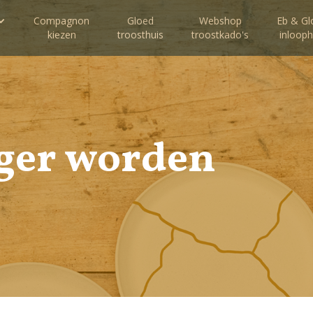
Compagnon
Gloed
Webshop
Eb & Gl
kiezen
troosthuis
troostkado's
inlooph
iger worden