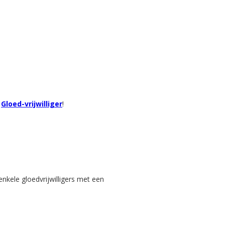
e
Gloed-vrijwilliger
!
nkele gloedvrijwilligers met een