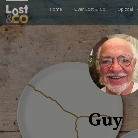
Home
Over Lost & Co
Op zoek
Guy