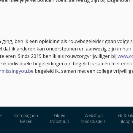
aarmee je je verbonden voelt, aanwezig zijn bij lotgenoten d
ging, ben ik een opleiding als rouwbegeleider gaan volgen.
l dat ik anderen kan ondersteunen en aanwezig zijn in hun 
 eren. Sinds 2019 ben ik als rouwzorgvrijwilliger bij
www.co
 ik individuele begeleidingen en begelid ik samen met een 
.missingyou.be
begeleid ik, samen met een collega vrijwilli
Compagnon
Gloed
Webshop
Eb & Gl
kiezen
troosthuis
troostkado's
inlooph