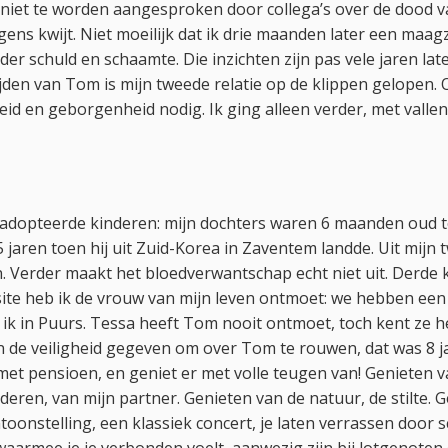
iet te worden aangesproken door collega’s over de dood v
ens kwijt. Niet moeilijk dat ik drie maanden later een maag
der schuld en schaamte. Die inzichten zijn pas vele jaren lat
ijden van Tom is mijn tweede relatie op de klippen gelopen
eid en geborgenheid nodig. Ik ging alleen verder, met valle
eadopteerde kinderen: mijn dochters waren 6 maanden oud t
aren toen hij uit Zuid-Korea in Zaventem landde. Uit mijn t
. Verder maakt het bloedverwantschap echt niet uit. Derde k
site heb ik de vrouw van mijn leven ontmoet: we hebben een L
ik in Puurs. Tessa heeft Tom nooit ontmoet, toch kent ze he
n de veiligheid gegeven om over Tom te rouwen, dat was 8 ja
 met pensioen, en geniet er met volle teugen van! Genieten v
deren, van mijn partner. Genieten van de natuur, de stilte. 
oonstelling, een klassiek concert, je laten verrassen door