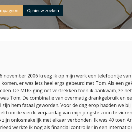
compagnon
Opnieuw zoeken
g
6 november 2006 kreeg ik op mijn werk een telefoontje van 
n komen, er was iets heel ergs gebeurd met Tom. Als een ge
eden. De MUG ging net vertrekken toen ik aankwam, ze he
 was Tom. De combinatie van overmatig drankgebruik en ee
 zijn hem fataal geworden. Voor de dag erop hadden we bij
teld om de vierde verjaardag van mijn jongste zoon te vier
 zijn onlosmakelijk met elkaar verbonden. Ik was 49 toen Ar
ed werkte ik nog als financial controller in een internationa