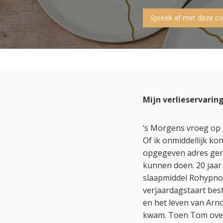
Spreek af met deze 
Mijn verlieservarin
‘s Morgens vroeg op 
Of ik onmiddellijk ko
opgegeven adres ger
kunnen doen. 20 jaar
slaapmiddel Rohypnol
verjaardagstaart bes
en het leven van Arno
kwam. Toen Tom overle