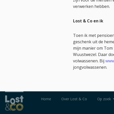
zijn voor de mensen w
verwerken hebben.
Lost & Co en ik
Toen ik met pensioen 
geschenk uit de heme
mijn manier om Tom te
Wuustwezel. Daar doe
volwassenen. Bij
www
jongvolwassenen.
Home
Over Lost & Co
Op zoek