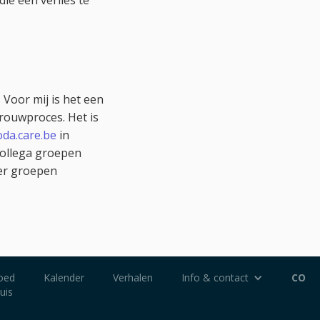
ie een verlies te
 Voor mij is het een
rouwproces. Het is
da.care.be
in
collega groepen
ger groepen
oed
Kalender
Verhalen
Info & contact
CO
uis