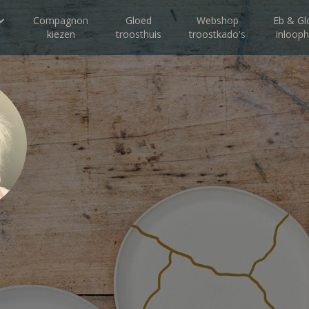
Compagnon
Gloed
Webshop
Eb & Gl
kiezen
troosthuis
troostkado's
inlooph