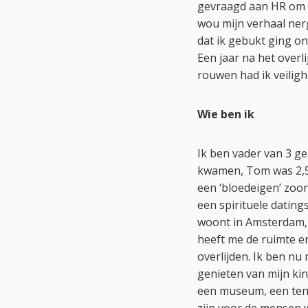
gevraagd aan HR om n
wou mijn verhaal nerg
dat ik gebukt ging on
Een jaar na het overl
rouwen had ik veiligh
Wie ben ik
Ik ben vader van 3 g
kwamen, Tom was 2,5 j
een ‘bloedeigen’ zoon
een spirituele dating
woont in Amsterdam, 
heeft me de ruimte e
overlijden. Ik ben nu
genieten van mijn kin
een museum, een tent