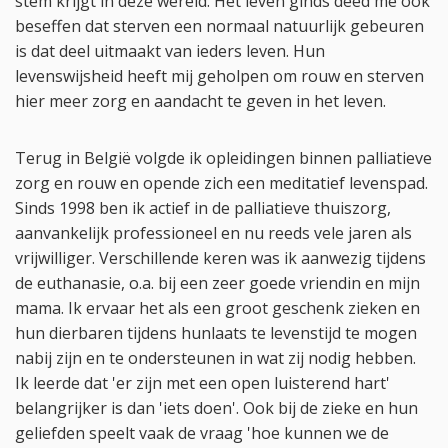
stem krijgt in deze wereld. Het leven ginds deed me ook
beseffen dat sterven een normaal natuurlijk gebeuren
is dat deel uitmaakt van ieders leven. Hun
levenswijsheid heeft mij geholpen om rouw en sterven
hier meer zorg en aandacht te geven in het leven.
Terug in België volgde ik opleidingen binnen palliatieve
zorg en rouw en opende zich een meditatief levenspad.
Sinds 1998 ben ik actief in de palliatieve thuiszorg,
aanvankelijk professioneel en nu reeds vele jaren als
vrijwilliger. Verschillende keren was ik aanwezig tijdens
de euthanasie, o.a. bij een zeer goede vriendin en mijn
mama. Ik ervaar het als een groot geschenk zieken en
hun dierbaren tijdens hunlaats te levenstijd te mogen
nabij zijn en te ondersteunen in wat zij nodig hebben.
Ik leerde dat 'er zijn met een open luisterend hart'
belangrijker is dan 'iets doen'. Ook bij de zieke en hun
geliefden speelt vaak de vraag 'hoe kunnen we de