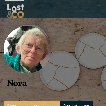
Nora
Spreek af met deze compagnon
Opnieuw zoeken