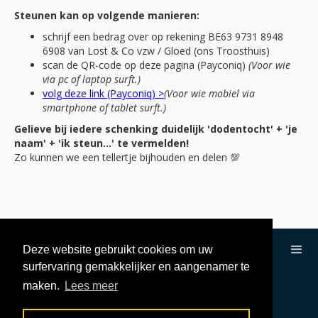
Steunen kan op volgende manieren:
schrijf een bedrag over op rekening BE63 9731 8948
6908 van Lost & Co vzw / Gloed (ons Troosthuis)
scan de QR-code op deze pagina (Payconiq)
(Voor wie
via pc of laptop surft.)
volg deze link (Payconiq) >
(Voor wie mobiel via
smartphone of tablet surft.)
Gelieve bij iedere schenking duidelijk 'dodentocht' + 'je
naam' + 'ik steun...' te vermelden!
Zo kunnen we een tellertje bijhouden en delen 💯
Deze website gebruikt cookies om uw
surfervaring gemakkelijker en aangenamer te
maken.
Lees meer