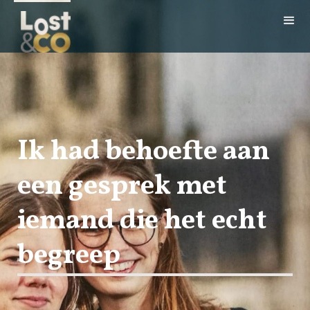
Ik had behoefte aan
een gesprek met
iemand die het echt
begreep