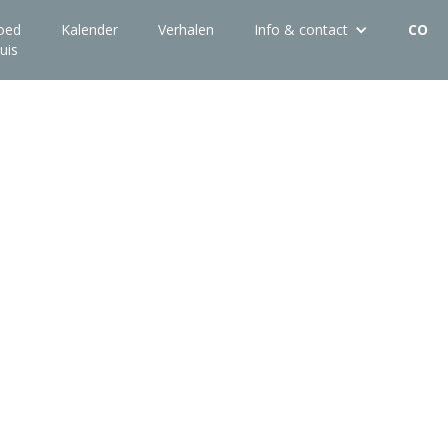
oed
Kalender
Verhalen
Info & contact
CO
uis