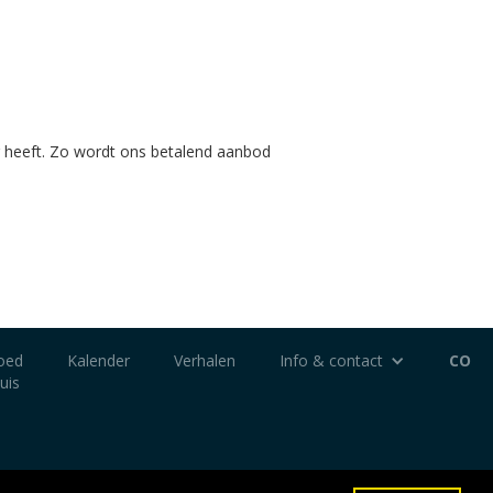
 heeft. Zo wordt ons betalend aanbod
oed
Kalender
Verhalen
Info & contact
CO
uis