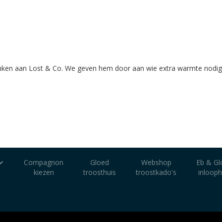
ken aan Lost & Co. We geven hem door aan wie extra warmte nodig
Compagnon
Gloed
Webshop
Eb & Gl
kiezen
troosthuis
troostkado's
inlooph