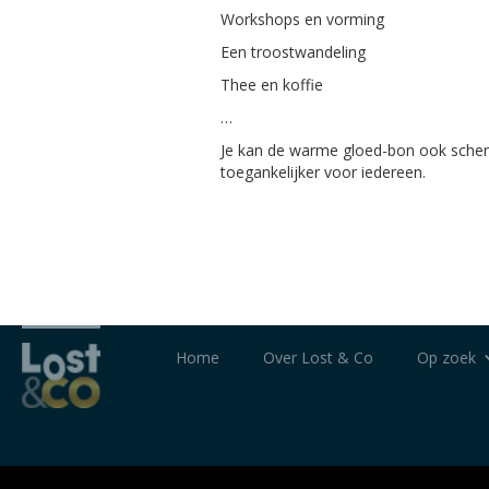
Workshops en vorming
Een troostwandeling
Thee en koffie
…
Je kan de warme gloed-bon ook schen
toegankelijker voor iedereen.
Home
Over Lost & Co
Op zoek