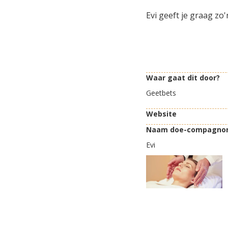
Evi geeft je graag z
Waar gaat dit door?
Geetbets
Website
Naam doe-compagno
Evi