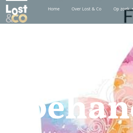
Home
Over Lost & Co
Op zoek
Reiki
behan