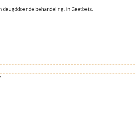
o'n deugddoende behandeling, in Geetbets.
n