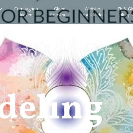
Compagnon
Gloed
Webshop
Eb & Gl
kiezen
troosthuis
troostkado's
inlooph
deling