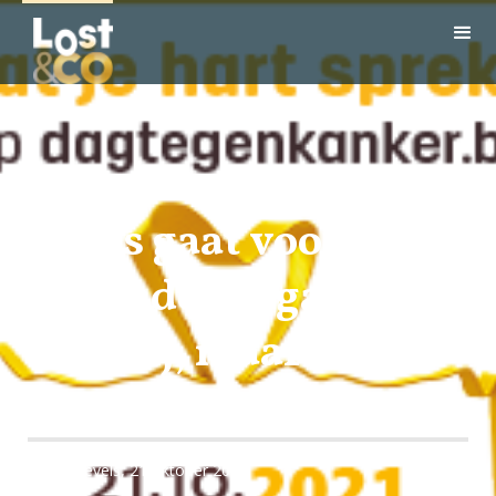
"Alles gaat voorbij,
uiteindelijk ga ook ik
voorbij, maar liefst
nu nog niet…"
Mon Knevels, 21 oktober 2021