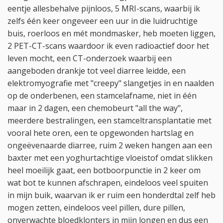
eentje allesbehalve pijnloos, 5 MRI-scans, waarbij ik
zelfs één keer ongeveer een uur in die luidruchtige
buis, roerloos en mét mondmasker, heb moeten liggen,
2 PET-CT-scans waardoor ik even radioactief door het
leven mocht, een CT-onderzoek waarbij een
aangeboden drankje tot veel diarree leidde, een
elektromyografie met "creepy" slangetjes in en naalden
op de onderbenen, een stamcelafname, niet in één
maar in 2 dagen, een chemobeurt "all the way",
meerdere bestralingen, een stamceltransplantatie met
vooral hete oren, een te opgewonden hartslag en
ongeëvenaarde diarree, ruim 2 weken hangen aan een
baxter met een yoghurtachtige vloeistof omdat slikken
heel moeilijk gaat, een botboorpunctie in 2 keer om
wat bot te kunnen afschrapen, eindeloos veel spuiten
in mijn buik, waarvan ik er ruim een honderdtal zelf heb
mogen zetten, eindeloos veel pillen, dure pillen,
onverwachte bloedklonters in mijn longen en dus een