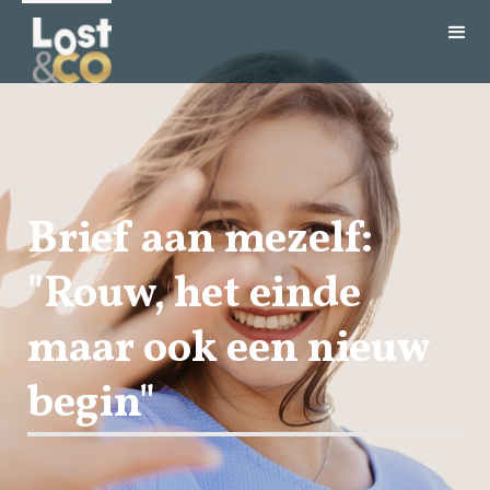
Brief aan mezelf:
"Rouw, het einde
maar ook een nieuw
begin"