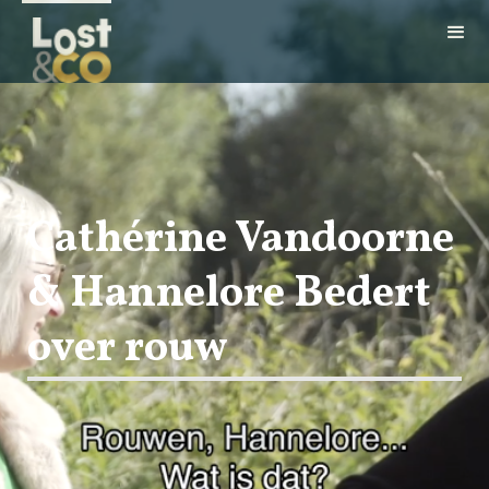
Cathérine Vandoorne
& Hannelore Bedert
over rouw