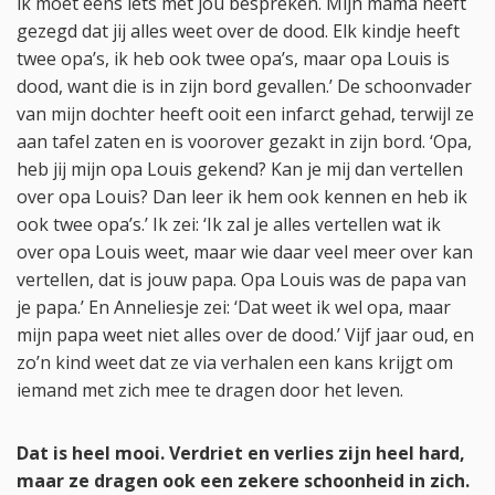
ik moet eens iets met jou bespreken. Mijn mama heeft
gezegd dat jij alles weet over de dood. Elk kindje heeft
twee opa’s, ik heb ook twee opa’s, maar opa Louis is
dood, want die is in zijn bord gevallen.’ De schoonvader
van mijn dochter heeft ooit een infarct gehad, terwijl ze
aan tafel zaten en is voorover gezakt in zijn bord. ‘Opa,
heb jij mijn opa Louis gekend? Kan je mij dan vertellen
over opa Louis? Dan leer ik hem ook kennen en heb ik
ook twee opa’s.’ Ik zei: ‘Ik zal je alles vertellen wat ik
over opa Louis weet, maar wie daar veel meer over kan
vertellen, dat is jouw papa. Opa Louis was de papa van
je papa.’ En Anneliesje zei: ‘Dat weet ik wel opa, maar
mijn papa weet niet alles over de dood.’ Vijf jaar oud, en
zo’n kind weet dat ze via verhalen een kans krijgt om
iemand met zich mee te dragen door het leven.
Dat is heel mooi. Verdriet en verlies zijn heel hard,
maar ze dragen ook een zekere schoonheid in zich.