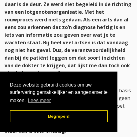
daar is de deur. Ze werd niet begeleid in de richting
van een lotgenotenorganisatie. Met het
rouwproces werd niets gedaan. Als een arts dan al
eens zou erkennen dat zo’n diagnose heftig is en
iets van informatie zou geven over wat je te
wachten staat. Bij heel veel artsen is dat vandaag
nog niet het geval. Dus, de verantwoordelijkheid
dan bij de patiënt leggen om dat soort inzichten
van de dokter te krijgen, dat lijkt me dan toch ook
niet helemaal correct?
Deze website gebruikt cookies om uw
Die dokter kan de diagnose stellen van Lupus, op basis
surfervaring gemakkelijker en aangenamer te
van de cursus die zo’n ziekten beschrijft. Hij heeft geen
maken.
Lees meer
handleiding over hoe je daar met mensen over moet
communiceren.
Begrepen!
Maar dat is toch triestig?