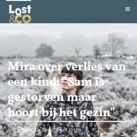
Mira over verlies van
een kind: “Sam is
gestorven maar
hoort bij het gezin”
An Candaele, De Bond 26 juni 2019