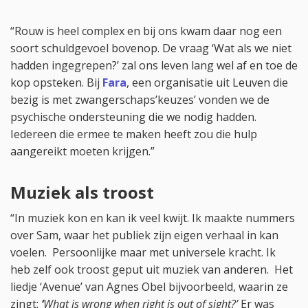
“Rouw is heel complex en bij ons kwam daar nog een
soort schuldgevoel bovenop. De vraag ‘Wat als we niet
hadden ingegrepen?’ zal ons leven lang wel af en toe de
kop opsteken. Bij
Fara
, een organisatie uit Leuven die
bezig is met zwangerschaps’keuzes’ vonden we de
psychische ondersteuning die we nodig hadden.
Iedereen die ermee te maken heeft zou die hulp
aangereikt moeten krijgen.”
Muziek als troost
“In muziek kon en kan ik veel kwijt. Ik maakte nummers
over Sam, waar het publiek zijn eigen verhaal in kan
voelen. Persoonlijke maar met universele kracht. Ik
heb zelf ook troost geput uit muziek van anderen. Het
liedje ‘Avenue’ van Agnes Obel bijvoorbeeld, waarin ze
zingt:
‘
What is wrong when right is out of sight?’
Er was