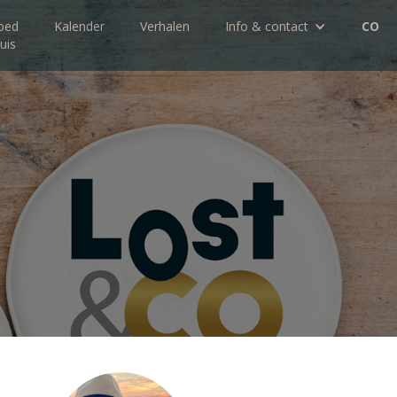
oed
Kalender
Verhalen
Info & contact
CO
uis