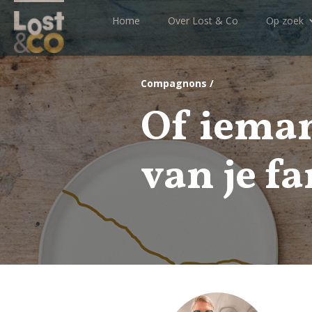
Home
Over Lost & Co
Op zoek
Compagnons /
Of iema
van je f