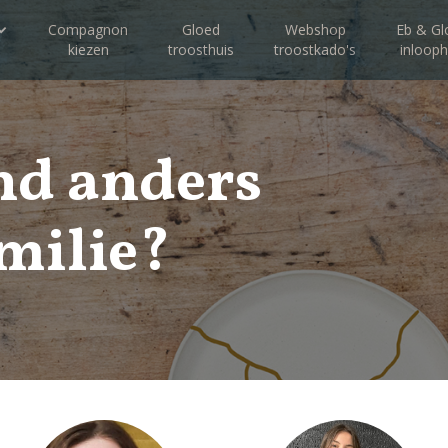
Compagnon
Gloed
Webshop
Eb & Gl
kiezen
troosthuis
troostkado's
inlooph
nd anders
amilie?